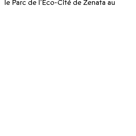
le Parc de l’Éco-Cité de Zenata au
Maroc
Client
SAZ Société d'Aménagement
Zenata
Nature du projet
Création d'une éco-cité
Savoir-faire
Programmation
Études stratégiques
Conception
programmatique
Maître d‘œuvre
Reichen & Robert
Surface SU
Coût des travaux