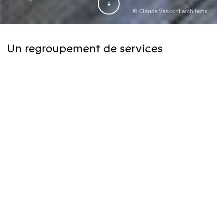
© Claude Vasconi architecte
Un regroupement de services
centraux innovant
Client
Nature du projet
Construction et
aménagement d'un siège
social
Savoir-faire
Programmation
Conception
programmatique
AMO
Maître d‘œuvre
Claude Vasconi