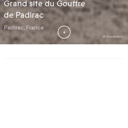
Grand site du Gouffre
de Padirac
Padirac
,
France
© Novembre
Client
Nature du projet
Aménagement d'un grand
site touristique
Savoir-faire
Études stratégiques
Maître d‘œuvre
Atelier Novembre