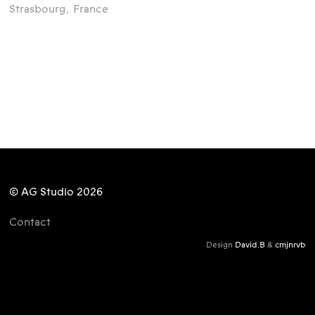
Strasbourg
,
France
© AG Studio 2026
Contact
Design
David.B
&
cmjnrvb