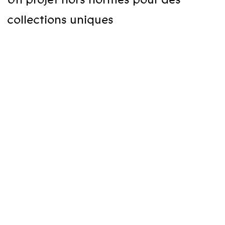
collections uniques
Client
Ville de Colmar
Nature du projet
Réaménagement d'un grand
site culturel
Savoir-faire
Programmation
Bibliothéconomie
AMO
Maître d‘œuvre
Manciulescu ACMH
Mandataire - Ameller Dubois
architecte associé
Surface SU
Coût des travaux